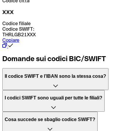
Codice città
XXX
Codice filiale
Codice SWIFT:
THRLGB21XXX
Copiare
Domande sui codici BIC/SWIFT
Il codice SWIFT e l’IBAN sono la stessa cosa?
L'acronimo SWIFT sta per “Society for Worldwide
I codici SWIFT sono uguali per tutte le filiali?
Interbank Financial Telecommunication”, una rete globale
per l’elaborazione dei pagamenti tra diversi Paesi.
Dipende dalle banche. In alcuni casi le banche utilizzano
Cosa succede se sbaglio codice SWIFT?
lo stesso codice SWIFT per filiali diverse. In altri casi, le
Il BIC, invece, sta per “Bank Identifier Code” ed è una
banche preferiscono avere un codice SWIFT dedicato per