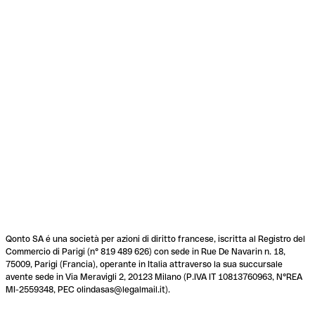
Qonto SA é una società per azioni di diritto francese, iscritta al Registro del
Commercio di Parigi (n° 819 489 626) con sede in Rue De Navarin n. 18,
75009, Parigi (Francia), operante in Italia attraverso la sua succursale
avente sede in Via Meravigli 2, 20123 Milano (P.IVA IT 10813760963, N°REA
MI-2559348, PEC olindasas@legalmail.it).