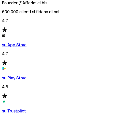
Founder @Affarimiei.biz
600.000 clienti si fidano di noi
4,7
su App Store
4,7
su Play Store
4.8
su Trustpilot