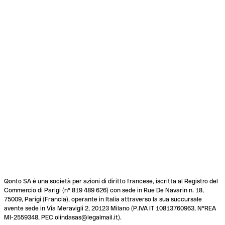
Qonto SA é una società per azioni di diritto francese, iscritta al Registro del
Commercio di Parigi (n° 819 489 626) con sede in Rue De Navarin n. 18,
75009, Parigi (Francia), operante in Italia attraverso la sua succursale
avente sede in Via Meravigli 2, 20123 Milano (P.IVA IT 10813760963, N°REA
MI-2559348, PEC olindasas@legalmail.it).