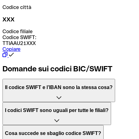
Codice città
XXX
Codice filiale
Codice SWIFT:
TTIAAU21XXX
Copiare
Domande sui codici BIC/SWIFT
Il codice SWIFT e l’IBAN sono la stessa cosa?
L'acronimo SWIFT sta per “Society for Worldwide
I codici SWIFT sono uguali per tutte le filiali?
Interbank Financial Telecommunication”, una rete globale
per l’elaborazione dei pagamenti tra diversi Paesi.
Dipende dalle banche. In alcuni casi le banche utilizzano
Cosa succede se sbaglio codice SWIFT?
lo stesso codice SWIFT per filiali diverse. In altri casi, le