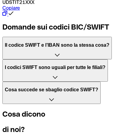
UDSTIT21XXX
Copiare
Domande sui codici BIC/SWIFT
Il codice SWIFT e l’IBAN sono la stessa cosa?
L'acronimo SWIFT sta per “Society for Worldwide Interbank 
I codici SWIFT sono uguali per tutte le filiali?
Il BIC, invece, sta per “Bank Identifier Code” ed è una sequ
Dipende dalle banche. In alcuni casi le banche utilizzano lo
Cosa succede se sbaglio codice SWIFT?
filiale.
Se per caso invii un pagamento a un codice SWIFT esistente
Cosa dicono
Per sapere a quale filiale fa riferimento un codice SWIFT, è 
Altrimenti significa che è il codice di una delle filiali locali.
di noi?
Se ti accorgi di aver usato un codice SWIFT sbagliato, cont