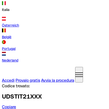
Italia
Österreich
België
Portugal
Nederland
Accedi
Provalo gratis
Avvia la procedura
Codice trovato:
UDSTIT21XXX
Copiare