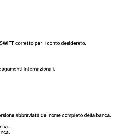
e SWIFT corretto per il conto desiderato.
 pagamenti internazionali.
 versione abbreviata del nome completo della banca.
nca..
anca.