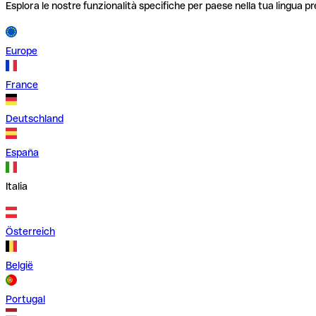
Esplora le nostre funzionalità specifiche per paese nella tua lingua pr
Europe
France
Deutschland
España
Italia
Österreich
België
Portugal