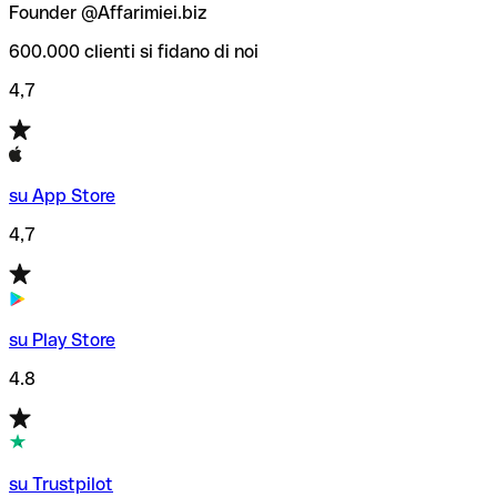
Founder @Affarimiei.biz
600.000 clienti si fidano di noi
4,7
su App Store
4,7
su Play Store
4.8
su Trustpilot