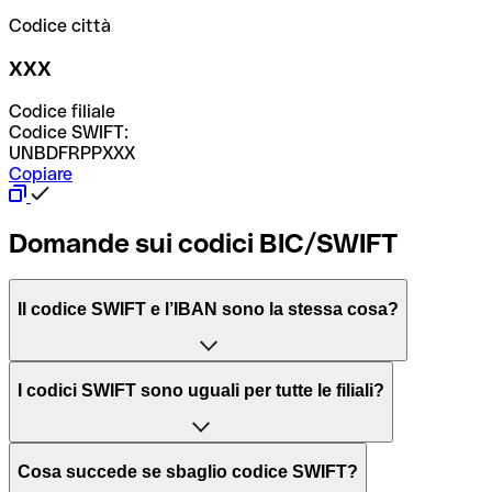
Codice città
XXX
Codice filiale
Codice SWIFT:
UNBDFRPPXXX
Copiare
Domande sui codici BIC/SWIFT
Il codice SWIFT e l’IBAN sono la stessa cosa?
L'acronimo SWIFT sta per “Society for Worldwide
I codici SWIFT sono uguali per tutte le filiali?
Interbank Financial Telecommunication”, una rete globale
per l’elaborazione dei pagamenti tra diversi Paesi.
Dipende dalle banche. In alcuni casi le banche utilizzano
Cosa succede se sbaglio codice SWIFT?
lo stesso codice SWIFT per filiali diverse. In altri casi, le