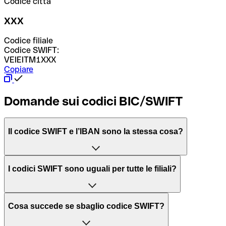
Codice città
XXX
Codice filiale
Codice SWIFT:
VEIEITM1XXX
Copiare
Domande sui codici BIC/SWIFT
Il codice SWIFT e l’IBAN sono la stessa cosa?
L'acronimo SWIFT sta per “Society for Worldwide
I codici SWIFT sono uguali per tutte le filiali?
Interbank Financial Telecommunication”, una rete globale
per l’elaborazione dei pagamenti tra diversi Paesi.
Dipende dalle banche. In alcuni casi le banche utilizzano
Cosa succede se sbaglio codice SWIFT?
lo stesso codice SWIFT per filiali diverse. In altri casi, le
Il BIC, invece, sta per “Bank Identifier Code” ed è una
banche preferiscono avere un codice SWIFT dedicato per