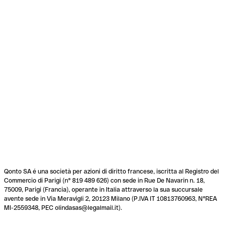
Qonto SA é una società per azioni di diritto francese, iscritta al Registro del
Commercio di Parigi (n° 819 489 626) con sede in Rue De Navarin n. 18,
75009, Parigi (Francia), operante in Italia attraverso la sua succursale
avente sede in Via Meravigli 2, 20123 Milano (P.IVA IT 10813760963, N°REA
MI-2559348, PEC olindasas@legalmail.it).