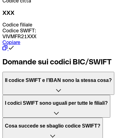
Codice città
XXX
Codice filiale
Codice SWIFT:
VIVMFR21XXX
Copiare
Domande sui codici BIC/SWIFT
Il codice SWIFT e l’IBAN sono la stessa cosa?
L'acronimo SWIFT sta per “Society for Worldwide
I codici SWIFT sono uguali per tutte le filiali?
Interbank Financial Telecommunication”, una rete globale
per l’elaborazione dei pagamenti tra diversi Paesi.
Dipende dalle banche. In alcuni casi le banche utilizzano
Cosa succede se sbaglio codice SWIFT?
lo stesso codice SWIFT per filiali diverse. In altri casi, le
Il BIC, invece, sta per “Bank Identifier Code” ed è una
banche preferiscono avere un codice SWIFT dedicato per