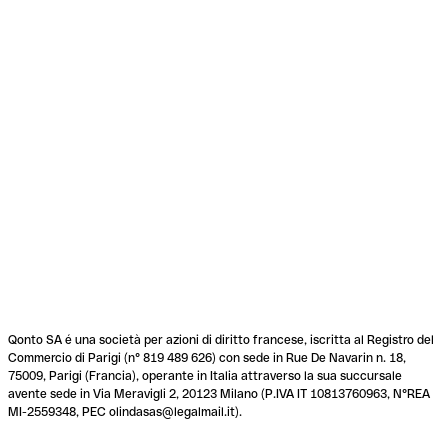
Qonto SA é una società per azioni di diritto francese, iscritta al Registro del
Commercio di Parigi (n° 819 489 626) con sede in Rue De Navarin n. 18,
75009, Parigi (Francia), operante in Italia attraverso la sua succursale
avente sede in Via Meravigli 2, 20123 Milano (P.IVA IT 10813760963, N°REA
MI-2559348, PEC olindasas@legalmail.it).