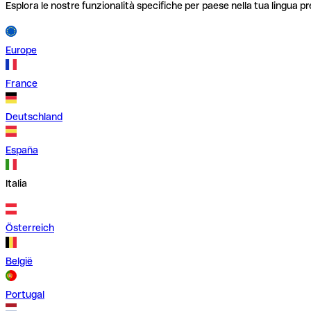
Esplora le nostre funzionalità specifiche per paese nella tua lingua pr
Europe
France
Deutschland
España
Italia
Österreich
België
Portugal