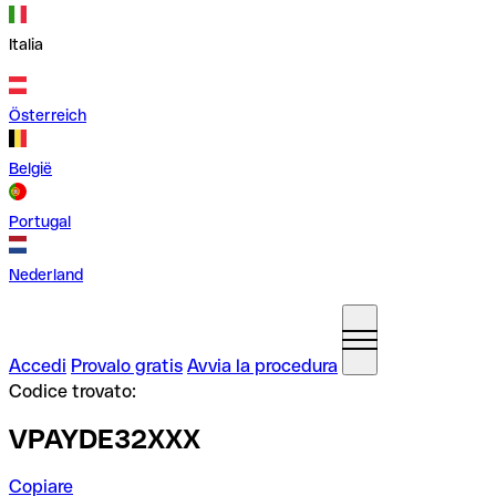
Italia
Österreich
België
Portugal
Nederland
Accedi
Provalo gratis
Avvia la procedura
Codice trovato:
VPAYDE32XXX
Copiare