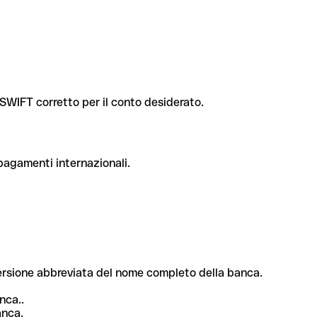
e SWIFT corretto per il conto desiderato.
 pagamenti internazionali.
 versione abbreviata del nome completo della banca.
nca..
anca.