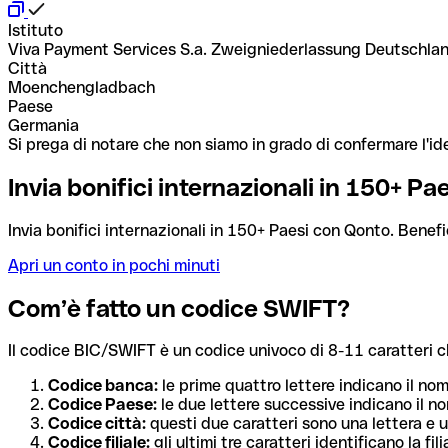
Istituto
Viva Payment Services S.a. Zweigniederlassung Deutschla
Città
Moenchengladbach
Paese
Germania
Si prega di notare che non siamo in grado di confermare l'ide
Invia bonifici internazionali in 150+ P
Invia bonifici internazionali in 150+ Paesi con Qonto. Benefi
Apri un conto in pochi minuti
Com’è fatto un codice SWIFT?
Il codice BIC/SWIFT è un codice univoco di 8-11 caratteri che i
Codice banca:
le prime quattro lettere indicano il no
Codice Paese:
le due lettere successive indicano il no
Codice città:
questi due caratteri sono una lettera e u
Codice filiale:
gli ultimi tre caratteri identificano la f