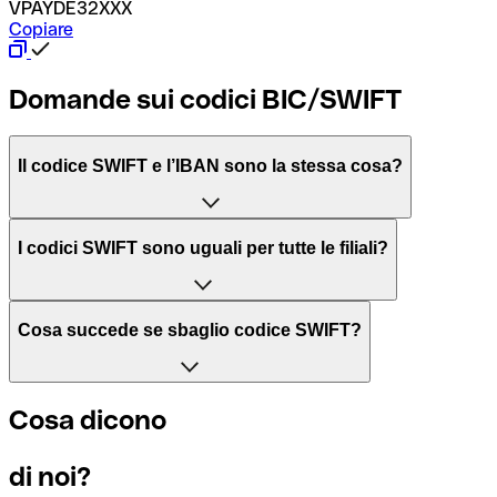
VPAYDE32XXX
Copiare
Domande sui codici BIC/SWIFT
Il codice SWIFT e l’IBAN sono la stessa cosa?
L'acronimo SWIFT sta per “Society for Worldwide Interbank 
I codici SWIFT sono uguali per tutte le filiali?
Il BIC, invece, sta per “Bank Identifier Code” ed è una sequ
Dipende dalle banche. In alcuni casi le banche utilizzano lo
Cosa succede se sbaglio codice SWIFT?
filiale.
Se per caso invii un pagamento a un codice SWIFT esistente
Cosa dicono
Per sapere a quale filiale fa riferimento un codice SWIFT, è 
Altrimenti significa che è il codice di una delle filiali locali.
di noi?
Se ti accorgi di aver usato un codice SWIFT sbagliato, cont