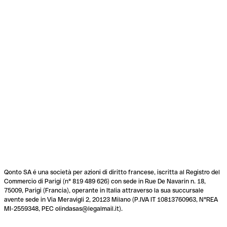
Qonto SA é una società per azioni di diritto francese, iscritta al Registro del
Commercio di Parigi (n° 819 489 626) con sede in Rue De Navarin n. 18,
75009, Parigi (Francia), operante in Italia attraverso la sua succursale
avente sede in Via Meravigli 2, 20123 Milano (P.IVA IT 10813760963, N°REA
MI-2559348, PEC olindasas@legalmail.it).