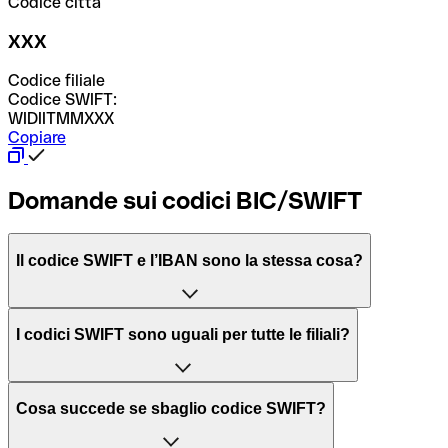
Codice città
XXX
Codice filiale
Codice SWIFT:
WIDIITMMXXX
Copiare
Domande sui codici BIC/SWIFT
Il codice SWIFT e l’IBAN sono la stessa cosa?
L'acronimo SWIFT sta per “Society for Worldwide
I codici SWIFT sono uguali per tutte le filiali?
Interbank Financial Telecommunication”, una rete globale
per l’elaborazione dei pagamenti tra diversi Paesi.
Dipende dalle banche. In alcuni casi le banche utilizzano
Cosa succede se sbaglio codice SWIFT?
lo stesso codice SWIFT per filiali diverse. In altri casi, le
Il BIC, invece, sta per “Bank Identifier Code” ed è una
banche preferiscono avere un codice SWIFT dedicato per