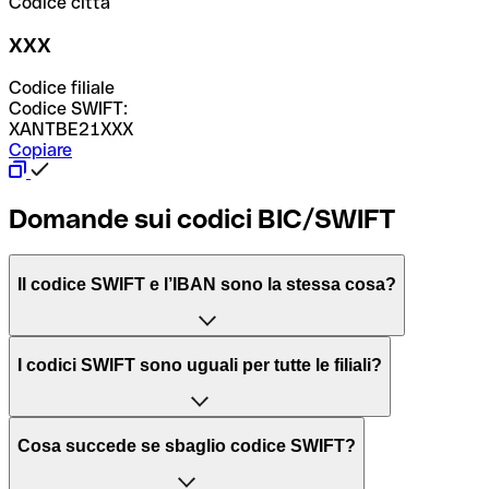
Codice città
XXX
Codice filiale
Codice SWIFT:
XANTBE21XXX
Copiare
Domande sui codici BIC/SWIFT
Il codice SWIFT e l’IBAN sono la stessa cosa?
L'acronimo SWIFT sta per “Society for Worldwide
I codici SWIFT sono uguali per tutte le filiali?
Interbank Financial Telecommunication”, una rete globale
per l’elaborazione dei pagamenti tra diversi Paesi.
Dipende dalle banche. In alcuni casi le banche utilizzano
Cosa succede se sbaglio codice SWIFT?
lo stesso codice SWIFT per filiali diverse. In altri casi, le
Il BIC, invece, sta per “Bank Identifier Code” ed è una
banche preferiscono avere un codice SWIFT dedicato per