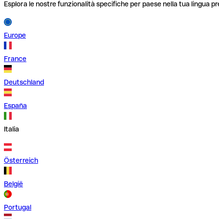
Esplora le nostre funzionalità specifiche per paese nella tua lingua pr
Europe
France
Deutschland
España
Italia
Österreich
België
Portugal