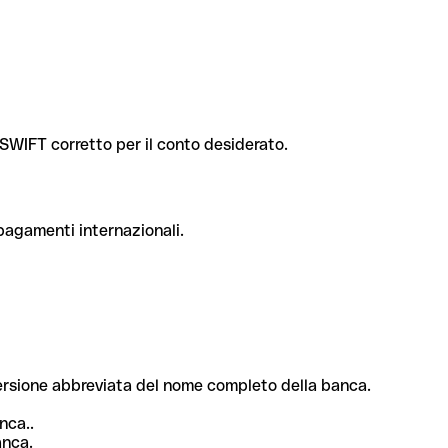
e SWIFT corretto per il conto desiderato.
 pagamenti internazionali.
 versione abbreviata del nome completo della banca.
nca..
anca.