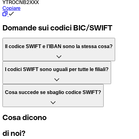
YTROCNB2XXX
Copiare
Domande sui codici BIC/SWIFT
Il codice SWIFT e l’IBAN sono la stessa cosa?
L'acronimo SWIFT sta per “Society for Worldwide Interbank 
I codici SWIFT sono uguali per tutte le filiali?
Il BIC, invece, sta per “Bank Identifier Code” ed è una sequ
Dipende dalle banche. In alcuni casi le banche utilizzano lo
Cosa succede se sbaglio codice SWIFT?
filiale.
Se per caso invii un pagamento a un codice SWIFT esistente
Cosa dicono
Per sapere a quale filiale fa riferimento un codice SWIFT, è 
Altrimenti significa che è il codice di una delle filiali locali.
di noi?
Se ti accorgi di aver usato un codice SWIFT sbagliato, cont