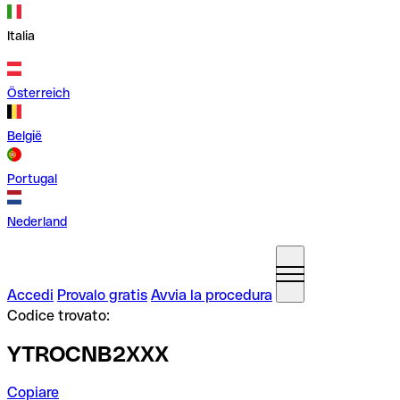
Italia
Österreich
België
Portugal
Nederland
Accedi
Provalo gratis
Avvia la procedura
Codice trovato:
YTROCNB2XXX
Copiare