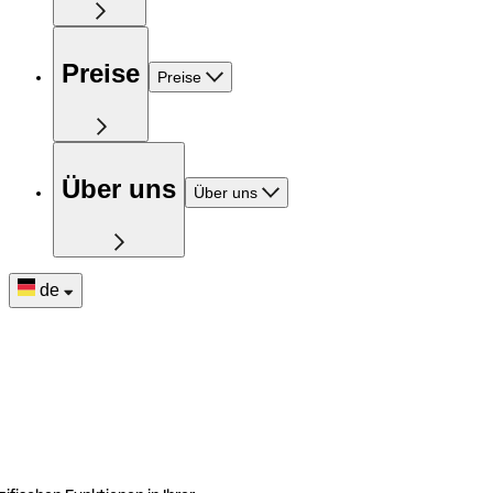
Preise
Preise
Über uns
Über uns
de