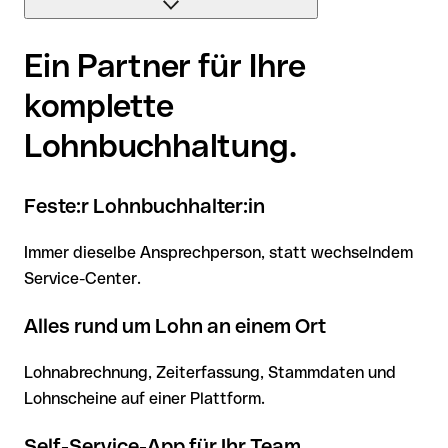
Alle Meldungen und Bescheinigungen termingerecht
Ein Partner für Ihre
erledigt und inhaltlich geprüft.
komplette
Lohnbuchhaltung.
Feste:r Lohnbuchhalter:in
Immer dieselbe Ansprechperson, statt wechselndem
Service-Center.
Alles rund um Lohn an einem Ort
Lohnabrechnung, Zeiterfassung, Stammdaten und
Lohnscheine auf einer Plattform.
Self-Service-App für Ihr Team