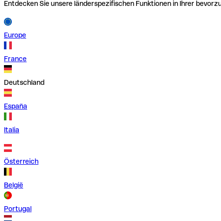
Entdecken Sie unsere länderspezifischen Funktionen in Ihrer bevor
Europe
France
Deutschland
España
Italia
Österreich
België
Portugal