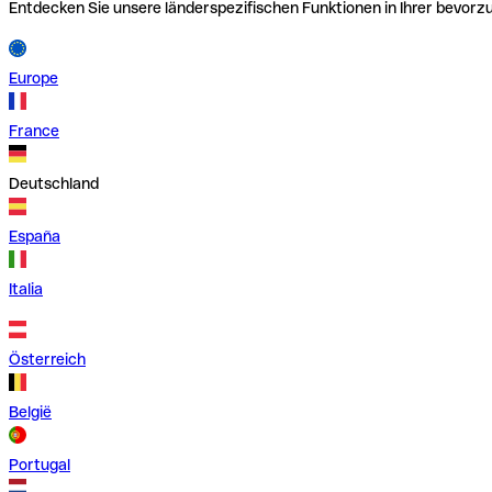
Entdecken Sie unsere länderspezifischen Funktionen in Ihrer bevor
Europe
France
Deutschland
España
Italia
Österreich
België
Portugal