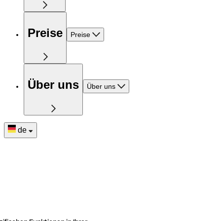
Preise
Preise
Über uns
Über uns
de