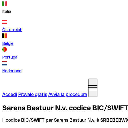
Italia
Österreich
België
Portugal
Nederland
Accedi
Provalo gratis
Avvia la procedura
Sarens Bestuur N.v. codice BIC/SWIFT
Il codice BIC/SWIFT per Sarens Bestuur N.v. è
SRBEBEBW