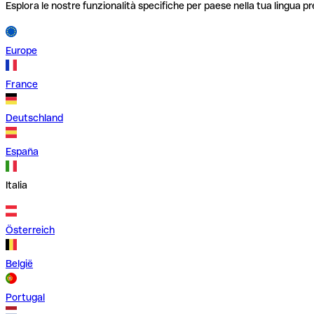
Esplora le nostre funzionalità specifiche per paese nella tua lingua pr
Europe
France
Deutschland
España
Italia
Österreich
België
Portugal