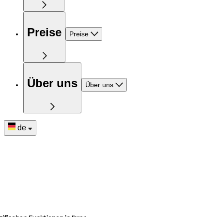
Preise
Preise
Über uns
Über uns
de