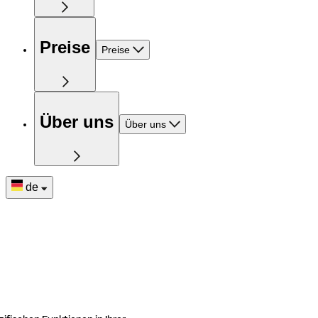
Preise
Preise
Über uns
Über uns
de