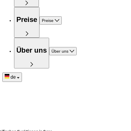
Preise
Preise
Über uns
Über uns
de