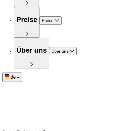
Preise
Preise
Über uns
Über uns
de