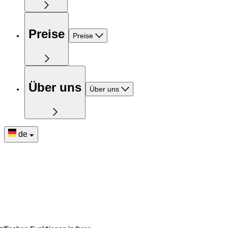
Preise
Preise
Über uns
Über uns
de