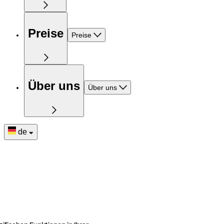
Preise
Preise
Über uns
Über uns
de