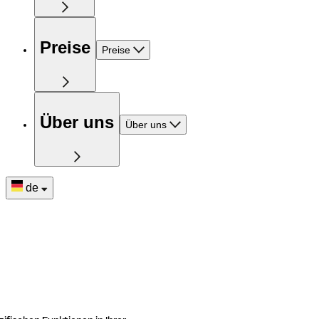
Preise
Preise
Über uns
Über uns
de