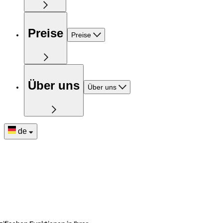
Preise
Preise
Über uns
Über uns
de