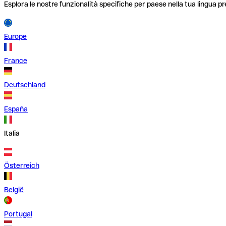
Esplora le nostre funzionalità specifiche per paese nella tua lingua pr
Europe
France
Deutschland
España
Italia
Österreich
België
Portugal