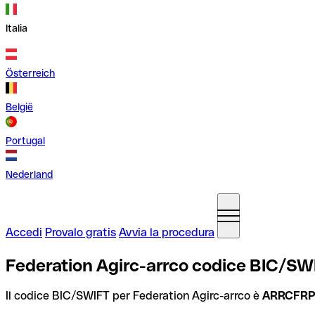
Italia
Österreich
België
Portugal
Nederland
Accedi
Provalo gratis
Avvia la procedura
Federation Agirc-arrco codice BIC/SWI
Il codice BIC/SWIFT per Federation Agirc-arrco è
ARRCFR