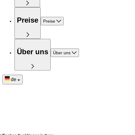
Preise
Preise
Über uns
Über uns
de