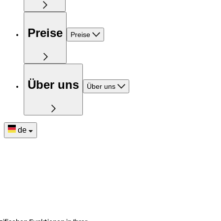
Preise
Preise
Über uns
Über uns
de