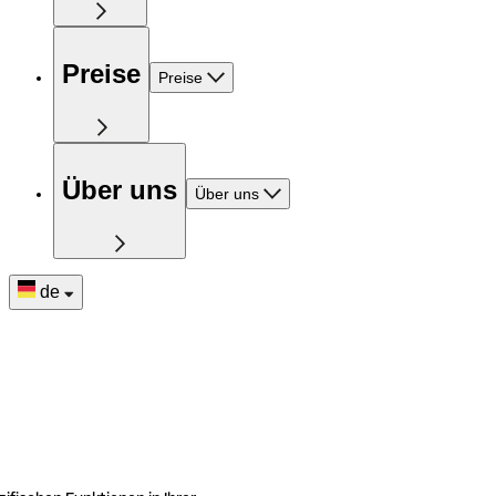
Preise
Preise
Über uns
Über uns
de