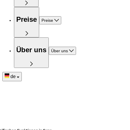
Preise
Preise
Über uns
Über uns
de