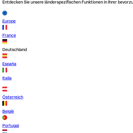
Entdecken Sie unsere länderspezifischen Funktionen in Ihrer bevor
Europe
France
Deutschland
España
Italia
Österreich
België
Portugal