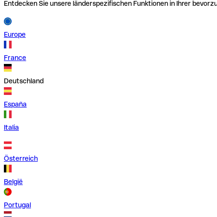
Entdecken Sie unsere länderspezifischen Funktionen in Ihrer bevor
Europe
France
Deutschland
España
Italia
Österreich
België
Portugal