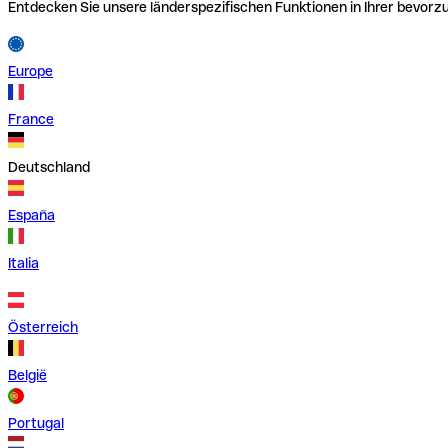
Entdecken Sie unsere länderspezifischen Funktionen in Ihrer bevor
Europe
France
Deutschland
España
Italia
Österreich
België
Portugal