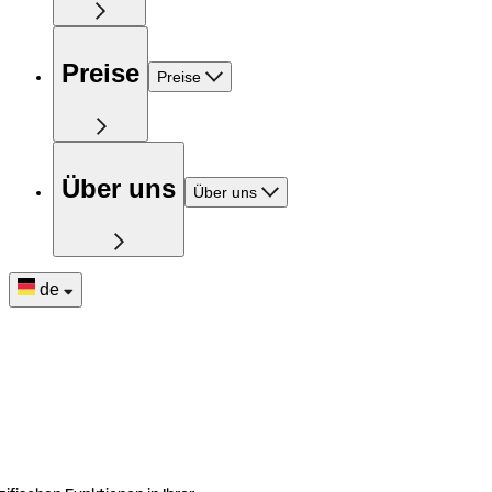
Preise
Preise
Über uns
Über uns
de