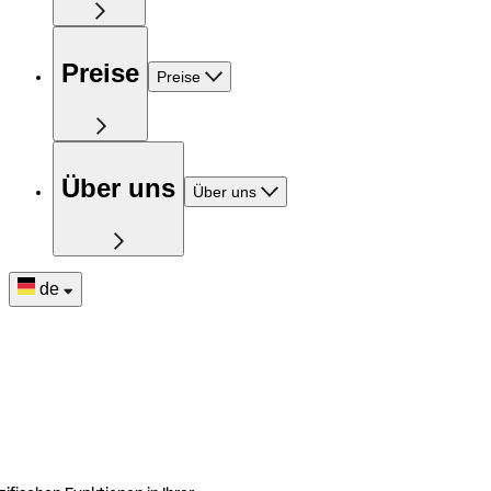
Preise
Preise
Über uns
Über uns
de