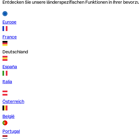
Entdecken Sie unsere länderspezifischen Funktionen in Ihrer bevor
Europe
France
Deutschland
España
Italia
Österreich
België
Portugal