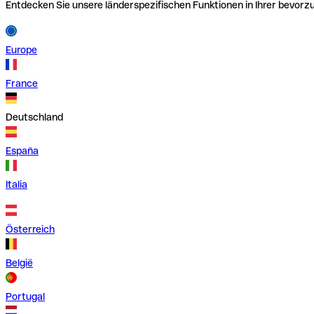
Entdecken Sie unsere länderspezifischen Funktionen in Ihrer bevor
Europe
France
Deutschland
España
Italia
Österreich
België
Portugal