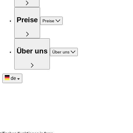
Preise
Preise
Über uns
Über uns
de