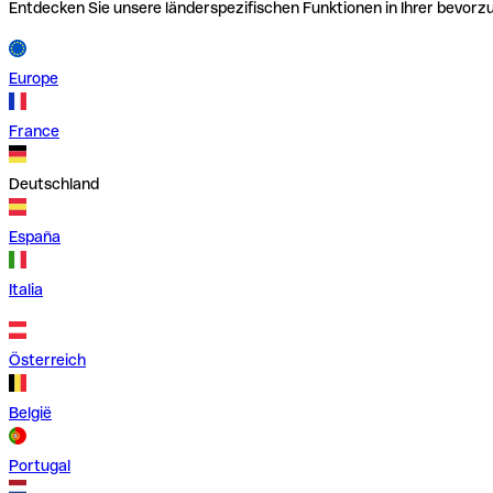
Entdecken Sie unsere länderspezifischen Funktionen in Ihrer bevor
Europe
France
Deutschland
España
Italia
Österreich
België
Portugal