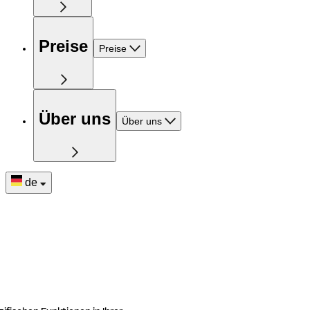
Preise
Preise
Über uns
Über uns
de