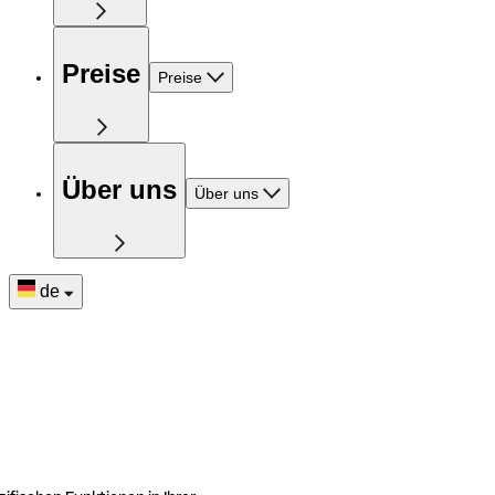
Preise
Preise
Über uns
Über uns
de