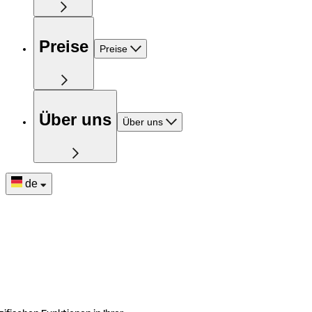
Preise
Preise
Über uns
Über uns
de