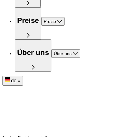
Preise
Preise
Über uns
Über uns
de