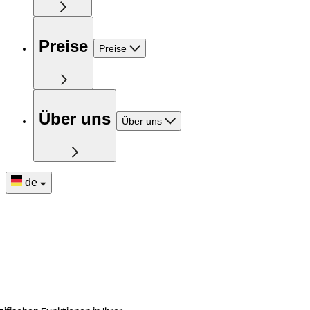
Preise
Preise
Über uns
Über uns
de