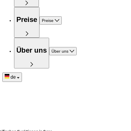
Preise
Preise
Über uns
Über uns
de