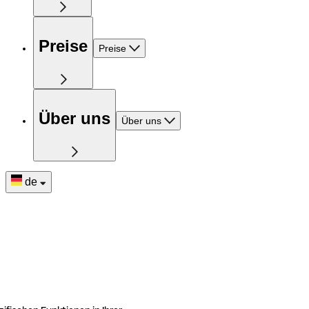
Preise
Preise
Über uns
Über uns
de