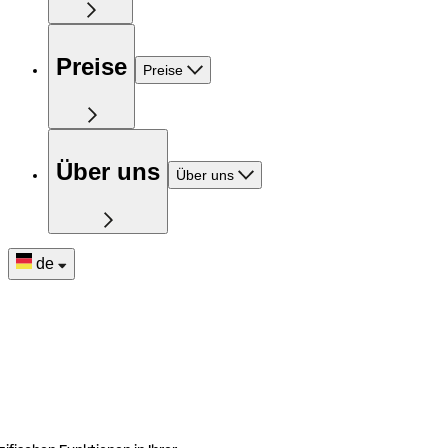
Preise
Preise
Über uns
Über uns
de