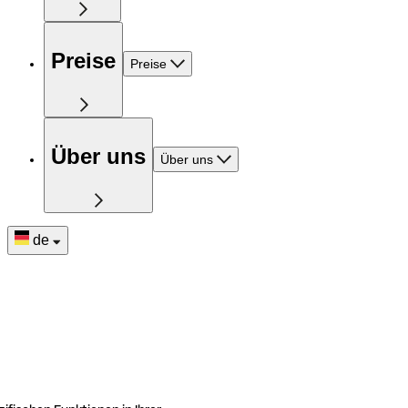
Preise
Preise
Über uns
Über uns
de