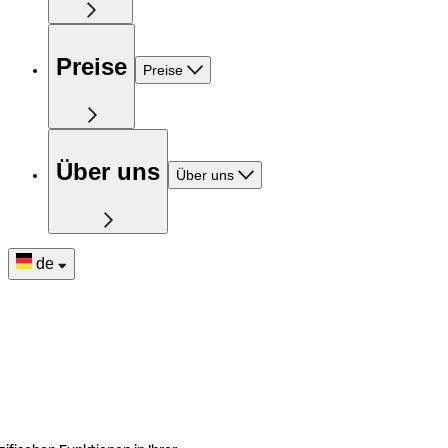
Preise
Preise
Über uns
Über uns
de