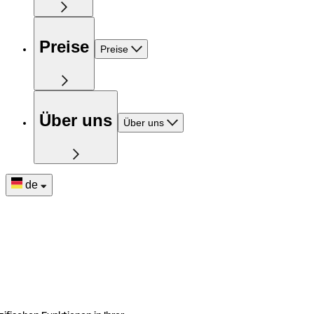
Preise
Preise
Über uns
Über uns
de