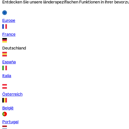
Entdecken Sie unsere länderspezifischen Funktionen in Ihrer bevor
Europe
France
Deutschland
España
Italia
Österreich
België
Portugal