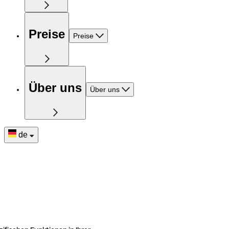
Preise
Preise
Über uns
Über uns
de